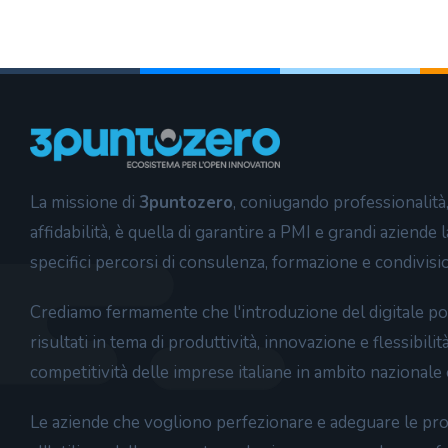
La missione di
3puntozero
, coniugando professionalità
affidabilità, è quella di garantire a PMI e grandi aziende la
specifici percorsi di consulenza, formazione e condivisi
Crediamo fermamente che l'introduzione del digitale po
risultati in tema di produttività, innovazione e flessibili
competitività delle imprese italiane in ambito nazionale 
Le aziende che vogliono perfezionare e adeguare le p