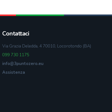
Contattaci
Via Grazia Deledda, 4 70010, Locorotondo (BA)
099 730 1175
info@3puntozero.eu
Assistenza