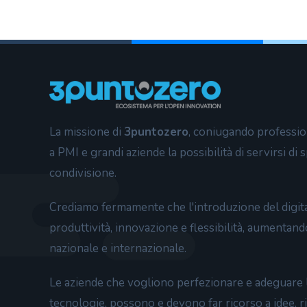
La missione di
3puntozero
, coniugando professiona
a PMI e grandi aziende la possibilità di servirsi di
condivisione.
Crediamo fermamente che l'introduzione del digital
produttività, innovazione e flessibilità, aumentand
nazionale e internazionale.
Le aziende che vogliono perfezionare e adeguare l
tecnologie, possono e devono far ricorso a idee, r